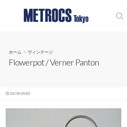
コ
ン
テ
検
索
ン
切
ツ
り
へ
替
え
ス
ホーム
>
ヴィンテージ
キ
ッ
Flowerpot / Verner Panton
プ
公
2021年5月8日
開
日