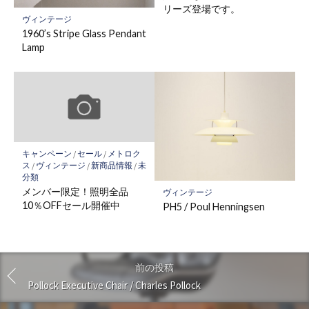
リーズ登場です。
ヴィンテージ
1960’s Stripe Glass Pendant
Lamp
キャンペーン
/
セール
/
メトロク
ス
/
ヴィンテージ
/
新商品情報
/
未
分類
メンバー限定！照明全品
ヴィンテージ
10％OFFセール開催中
PH5 / Poul Henningsen
前の投稿
Pollock Executive Chair / Charles Pollock