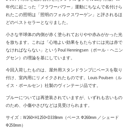
年代に起こった「フラワーパワー」運動にちなんで名付けら
れたこの照明は「照明のフォルクスワーゲン」と評されるほ
どのベストセラーとなりました。
小さな半球体の内側が赤く塗られておりやや赤みがかった光
を放ちます。これは「心地よい効果をもたらすには光は赤で
なければならない」というPoul Henningsen（ポール・ヘニン
グセン）の理論を基にしています。
今回入荷したものは、屋外用スタンドランプにベースを取り
付け、室内用にリメイクされたものです。Louis Poulsen（ル
イス・ポールセン）社製のヴィンテージ品です。
ブルーについては再塗装されていますが、いずれも古いもの
のため、小傷やさびなどは見受けられます。
サイズ：W260×H1250×D338mm（ベース Φ260mm ／シェード
Φ250mm）