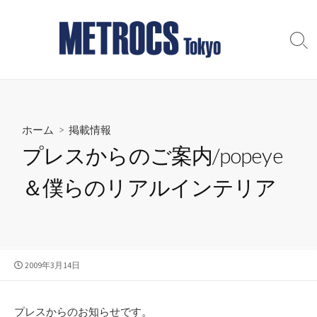
コ
ン
テ
検
索
ン
切
ツ
り
へ
替
え
ス
ホーム
>
掲載情報
キ
ッ
プレスからのご案内/popeye
プ
＆僕らのリアルインテリア
公
2009年3月14日
開
日
プレスからのお知らせです。