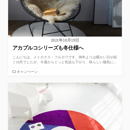
2021年10月19日
アカプルコシリーズも冬仕様へ
こんにちは、メトロクス・フルカワです。例年よりは暖かい日が続
く10月でしたが、今週からぐっと気温も下がり、秋らしい陽気に...
カ
キャンペーン
テ
ゴ
リ
ー