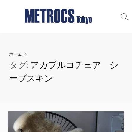
コ
ン
テ
検
索
ン
切
ツ
り
へ
替
え
ス
ホーム
>
キ
ッ
タグ:
アカプルコチェア シ
プ
ープスキン