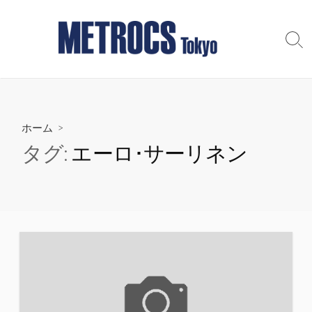
コ
ン
テ
検
索
ン
切
ツ
り
へ
替
え
ス
ホーム
>
キ
ッ
タグ:
エーロ･サーリネン
プ