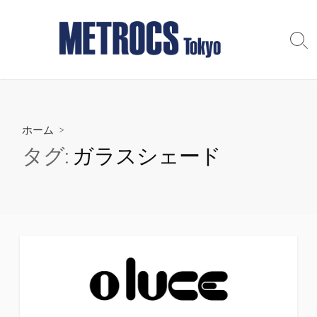
コ
ン
テ
検
索
ン
切
ツ
り
へ
替
え
ス
ホーム
>
キ
ッ
タグ:
ガラスシェード
プ