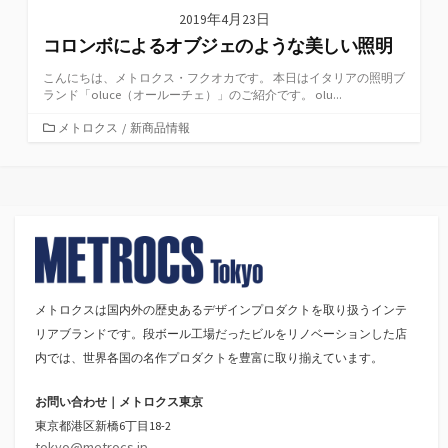
2019年4月23日
コロンボによるオブジェのような美しい照明
こんにちは、メトロクス・フクオカです。 本日はイタリアの照明ブ
ランド「oluce（オールーチェ）」のご紹介です。 olu...
カ
メトロクス
/
新商品情報
テ
ゴ
リ
ー
メトロクスは国内外の歴史あるデザインプロダクトを取り扱うインテ
リアブランドです。段ボール工場だったビルをリノベーションした店
内では、世界各国の名作プロダクトを豊富に取り揃えています。
お問い合わせ｜メトロクス東京
東京都港区新橋6丁目18-2
tokyo@metrocs.jp