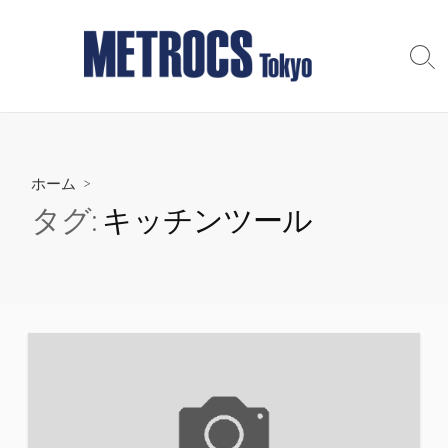
コ
ン
テ
検
索
ン
切
ツ
り
へ
替
え
ス
ホーム
>
キ
ッ
タグ:
キッチンツール
プ