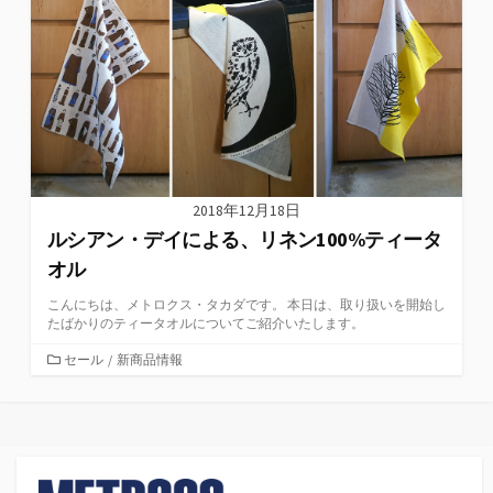
2018年12月18日
ルシアン・デイによる、リネン100%ティータ
オル
こんにちは、メトロクス・タカダです。 本日は、取り扱いを開始し
たばかりのティータオルについてご紹介いたします。
カ
セール
/
新商品情報
テ
ゴ
リ
ー