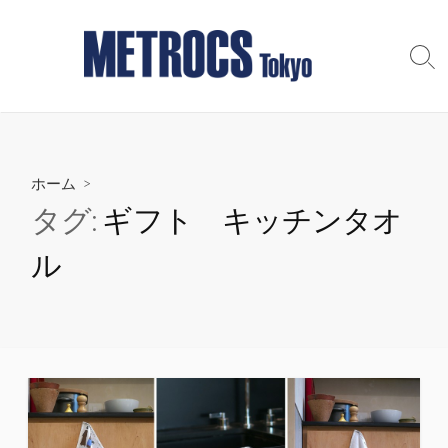
コ
ン
テ
検
索
ン
切
ツ
り
へ
替
え
ス
ホーム
>
キ
ッ
タグ:
ギフト キッチンタオ
プ
ル