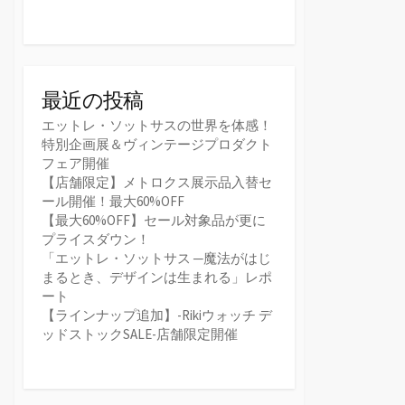
最近の投稿
エットレ・ソットサスの世界を体感！
特別企画展＆ヴィンテージプロダクト
フェア開催
【店舗限定】メトロクス展示品入替セ
ール開催！最大60%OFF
【最大60%OFF】セール対象品が更に
プライスダウン！
「エットレ・ソットサス ─魔法がはじ
まるとき、デザインは生まれる」レポ
ート
【ラインナップ追加】-Rikiウォッチ デ
ッドストックSALE-店舗限定開催