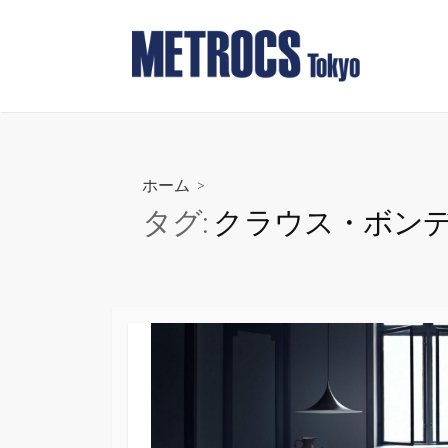
コ
ン
テ
ン
ツ
へ
ス
ホーム
>
キ
タグ:
クラウス・ボン
ッ
プ