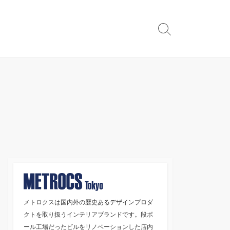
検
索
切
り
替
え
メトロクスは国内外の歴史あるデザインプロダ
クトを取り扱うインテリアブランドです。段ボ
ール工場だったビルをリノベーションした店内