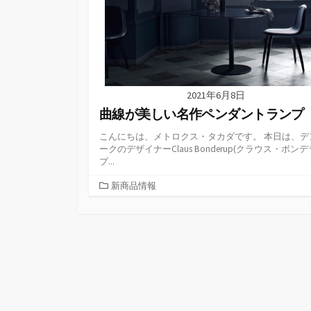
2021年6月8日
曲線が美しい名作ペンダントランプ
こんにちは、メトロクス・タカダです。 本日は、デ
ークのデザイナーClaus Bonderup(クラウス・ボン
プ...
カ
新商品情報
テ
ゴ
リ
ー