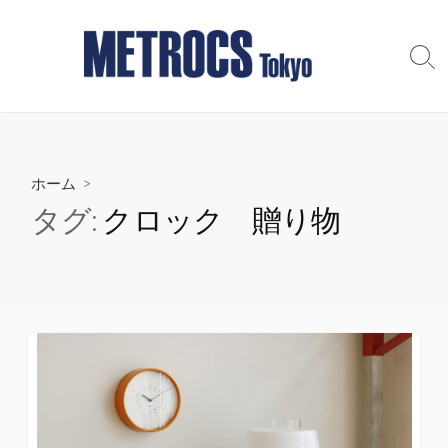
コ
ン
テ
検
索
ン
切
ツ
り
へ
替
え
ス
ホーム
>
キ
ッ
タグ:
クロック 贈り物
プ