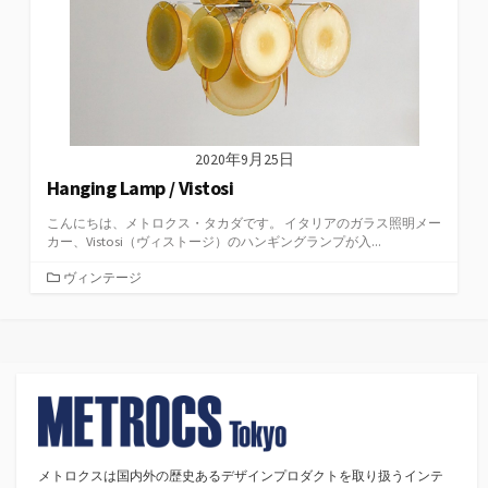
2020年9月25日
Hanging Lamp / Vistosi
こんにちは、メトロクス・タカダです。 イタリアのガラス照明メー
カー、Vistosi（ヴィストージ）のハンギングランプが入...
カ
ヴィンテージ
テ
ゴ
リ
ー
メトロクスは国内外の歴史あるデザインプロダクトを取り扱うインテ