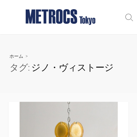
コ
ン
テ
検
索
ン
切
ツ
り
へ
替
え
ス
ホーム
>
キ
ッ
タグ:
ジノ・ヴィストージ
プ