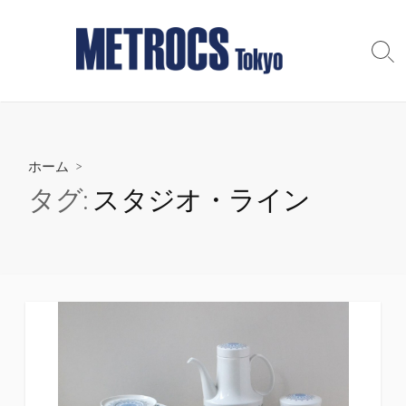
コ
ン
テ
検
索
ン
切
ツ
り
へ
替
え
ス
ホーム
>
キ
ッ
タグ:
スタジオ・ライン
プ