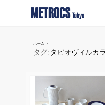
コ
ン
テ
ン
ツ
へ
ス
ホーム
>
キ
タグ:
タピオヴィルカ
ッ
プ