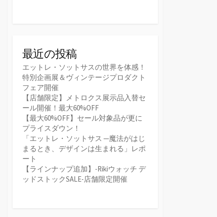
最近の投稿
エットレ・ソットサスの世界を体感！
特別企画展＆ヴィンテージプロダクト
フェア開催
【店舗限定】メトロクス展示品入替セ
ール開催！最大60%OFF
【最大60%OFF】セール対象品が更に
プライスダウン！
「エットレ・ソットサス ─魔法がはじ
まるとき、デザインは生まれる」レポ
ート
【ラインナップ追加】-Rikiウォッチ デ
ッドストックSALE-店舗限定開催