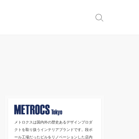
検
索
切
り
替
え
メトロクスは国内外の歴史あるデザインプロダ
クトを取り扱うインテリアブランドです。段ボ
ール工場だったビルをリノベーションした店内