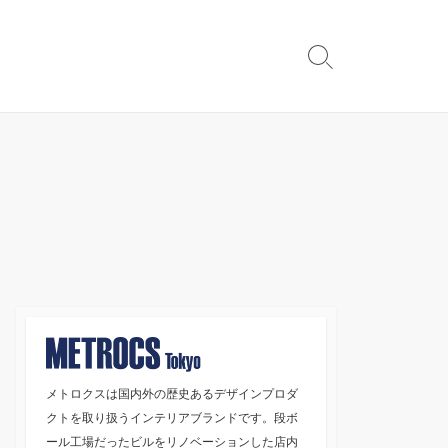
検
索
切
り
替
え
メトロクスは国内外の歴史あるデザインプロダ
クトを取り扱うインテリアブランドです。段ボ
ール工場だったビルをリノベーションした店内