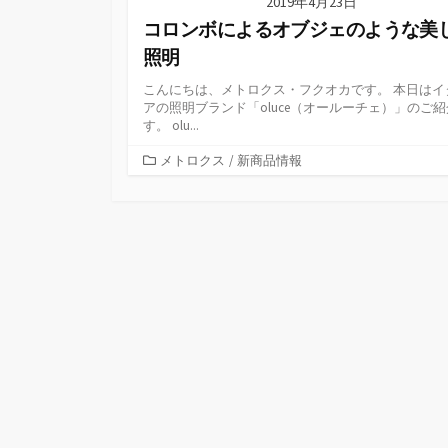
2019年4月23日
コロンボによるオブジェのような美
照明
こんにちは、メトロクス・フクオカです。 本日はイ
アの照明ブランド「oluce（オールーチェ）」のご
す。 olu...
カ
メトロクス
/
新商品情報
テ
ゴ
リ
ー