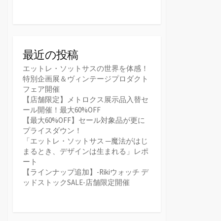
最近の投稿
エットレ・ソットサスの世界を体感！
特別企画展＆ヴィンテージプロダクト
フェア開催
【店舗限定】メトロクス展示品入替セ
ール開催！最大60%OFF
【最大60%OFF】セール対象品が更に
プライスダウン！
「エットレ・ソットサス ─魔法がはじ
まるとき、デザインは生まれる」レポ
ート
【ラインナップ追加】-Rikiウォッチ デ
ッドストックSALE-店舗限定開催