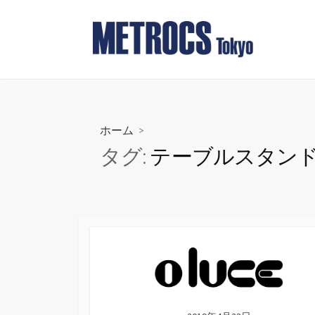
コ
ン
テ
ン
ツ
へ
ス
ホーム
>
キ
タグ:
テーブルスタン
ッ
プ