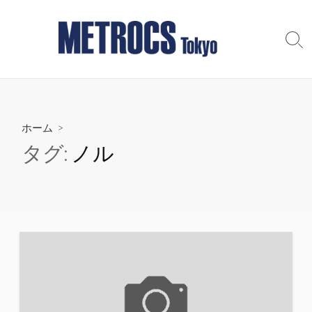
コ
ン
テ
検
索
ン
切
ツ
り
へ
替
え
ス
ホーム
>
キ
ッ
タグ:
ノル
プ