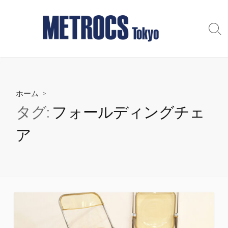
コ
ン
テ
検
索
ン
切
ツ
り
へ
替
え
ス
ホーム
>
キ
ッ
タグ:
フォールディングチェ
プ
ア