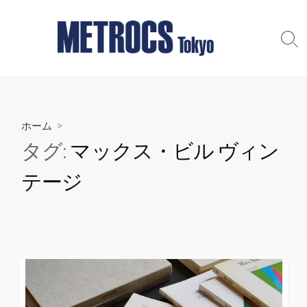
コ
ン
テ
検
索
ン
切
ツ
り
へ
替
え
ス
ホーム
>
キ
ッ
タグ:
マックス・ビル ヴィン
プ
テージ