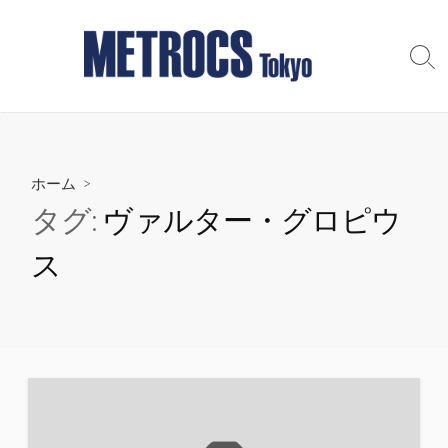
コ
ン
テ
検
索
ン
切
ツ
り
へ
替
え
ス
ホーム
>
キ
ッ
タグ:
ヴァルター・グロピウ
プ
ス