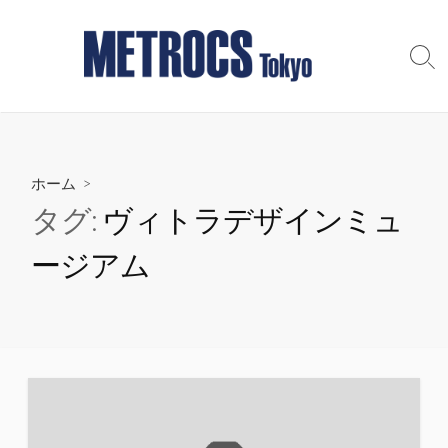
コ
ン
テ
検
索
ン
切
ツ
り
へ
替
え
ス
ホーム
>
キ
ッ
タグ:
ヴィトラデザインミュ
プ
ージアム