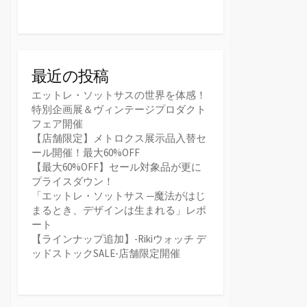
最近の投稿
エットレ・ソットサスの世界を体感！
特別企画展＆ヴィンテージプロダクト
フェア開催
【店舗限定】メトロクス展示品入替セ
ール開催！最大60%OFF
【最大60%OFF】セール対象品が更に
プライスダウン！
「エットレ・ソットサス ─魔法がはじ
まるとき、デザインは生まれる」レポ
ート
【ラインナップ追加】-Rikiウォッチ デ
ッドストックSALE-店舗限定開催