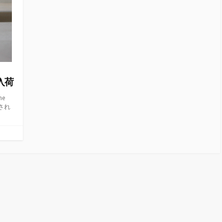
y 入荷
e
され