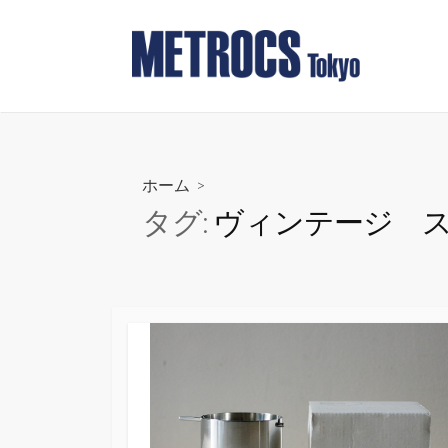
コ
ン
テ
ン
ツ
へ
ス
ホーム
>
キ
タグ:
ヴィンテージ 
ッ
プ