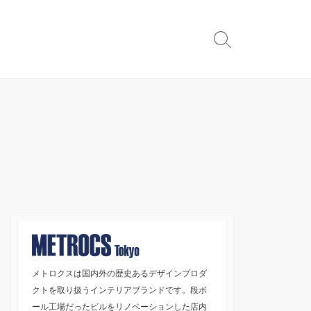
検
索
切
り
替
え
メトロクスは国内外の歴史あるデザインプロダ
クトを取り扱うインテリアブランドです。段ボ
ール工場だったビルをリノベーションした店内