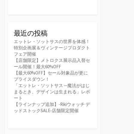
最近の投稿
エットレ・ソットサスの世界を体感！
特別企画展＆ヴィンテージプロダクト
フェア開催
【店舗限定】メトロクス展示品入替セ
ール開催！最大60%OFF
【最大60%OFF】セール対象品が更に
プライスダウン！
「エットレ・ソットサス ─魔法がはじ
まるとき、デザインは生まれる」レポ
ート
【ラインナップ追加】-Rikiウォッチ デ
ッドストックSALE-店舗限定開催