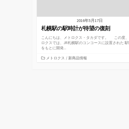
2016年5月17日
札幌駅の駅時計が待望の復刻
こんにちは、メトロクス・タカダです。 この度、
ロクスでは、JR札幌駅のコンコースに設置された 駅
をもとに開発...
カ
メトロクス
/
新商品情報
テ
ゴ
リ
ー