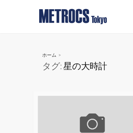
コ
ン
テ
ン
ツ
へ
ス
ホーム
>
キ
タグ:
星の大時計
ッ
プ