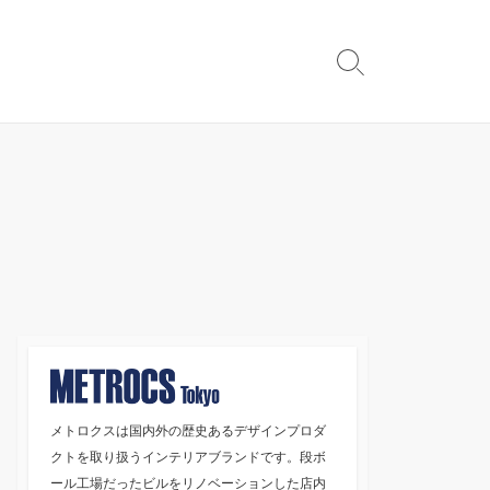
検
索
切
り
替
え
メトロクスは国内外の歴史あるデザインプロダ
クトを取り扱うインテリアブランドです。段ボ
ール工場だったビルをリノベーションした店内