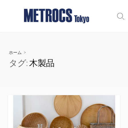
コ
ン
テ
検
索
ン
切
ツ
り
へ
替
え
ス
ホーム
>
キ
ッ
タグ:
木製品
プ