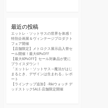
最近の投稿
エットレ・ソットサスの世界を体感！
特別企画展＆ヴィンテージプロダクト
フェア開催
【店舗限定】メトロクス展示品入替セ
ール開催！最大60%OFF
【最大60%OFF】セール対象品が更に
プライスダウン！
「エットレ・ソットサス ─魔法がはじ
まるとき、デザインは生まれる」レポ
ート
【ラインナップ追加】-Rikiウォッチ デ
ッドストックSALE-店舗限定開催