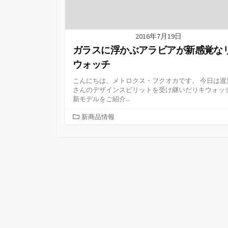
2016年7月19日
ガラスに浮かぶアラビアが新感覚な
ウォッチ
こんにちは、メトロクス・フクオカです。 今日は渡
さんのデザインスピリットを受け継いだリキウォッ
新モデルをご紹介...
カ
新商品情報
テ
ゴ
リ
ー