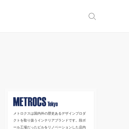
検
索
切
り
替
え
メトロクスは国内外の歴史あるデザインプロダ
クトを取り扱うインテリアブランドです。段ボ
ール工場だったビルをリノベーションした店内