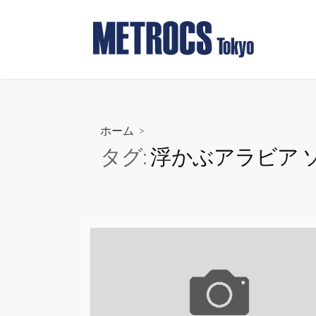
コ
ン
テ
ン
ツ
へ
ス
ホーム
>
キ
タグ:
浮かぶアラビア 
ッ
プ