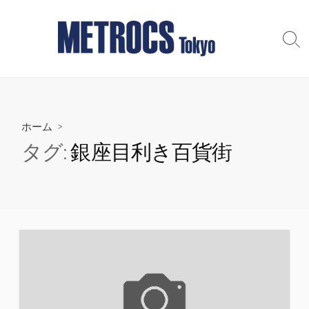
コ
ン
テ
検
索
ン
切
ツ
り
へ
替
え
ス
ホーム
>
キ
ッ
タグ:
銀座目利き百貨街
プ