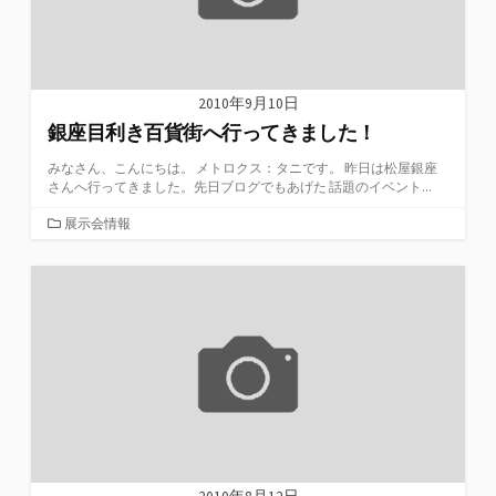
2010年9月10日
銀座目利き百貨街へ行ってきました！
みなさん、こんにちは。 メトロクス：タニです。 昨日は松屋銀座
さんへ行ってきました。先日ブログでもあげた 話題のイベント...
カ
展示会情報
テ
ゴ
リ
ー