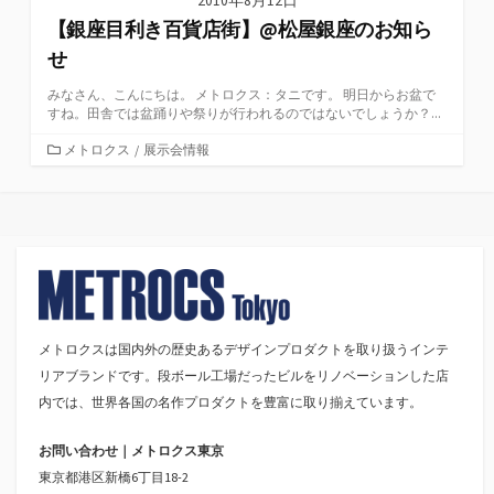
2010年8月12日
【銀座目利き百貨店街】@松屋銀座のお知ら
せ
みなさん、こんにちは。 メトロクス：タニです。 明日からお盆で
すね。田舎では盆踊りや祭りが行われるのではないでしょうか？...
カ
メトロクス
/
展示会情報
テ
ゴ
リ
ー
メトロクスは国内外の歴史あるデザインプロダクトを取り扱うインテ
リアブランドです。段ボール工場だったビルをリノベーションした店
内では、世界各国の名作プロダクトを豊富に取り揃えています。
お問い合わせ｜メトロクス東京
東京都港区新橋6丁目18-2