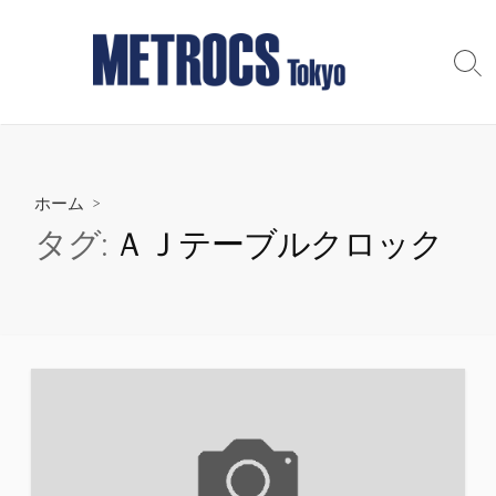
コ
ン
テ
検
索
ン
切
ツ
り
へ
替
え
ス
ホーム
>
キ
ッ
タグ:
ＡＪテーブルクロック
プ