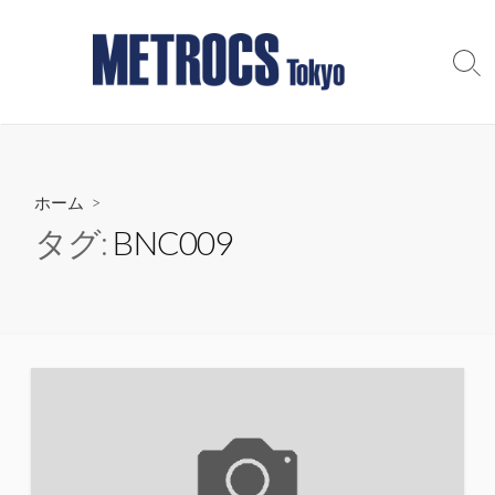
コ
ン
テ
検
索
ン
切
ツ
り
へ
替
え
ス
ホーム
>
キ
ッ
タグ:
BNC009
プ