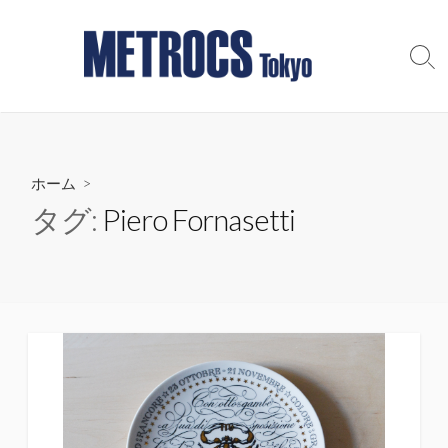
コ
ン
テ
検
索
ン
切
ツ
り
へ
替
え
ス
ホーム
>
キ
ッ
タグ:
Piero Fornasetti
プ