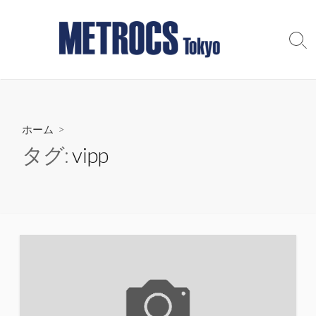
コ
ン
テ
検
索
ン
切
ツ
り
へ
替
え
ス
ホーム
>
キ
ッ
タグ:
vipp
プ