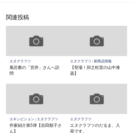
関連投稿
エヌクラフツ
エヌクラフツ
/
新商品情報
風呂敷の「宮井」さんへ訪
【登場！卯之松堂の山中漆
問
器】
エキシビション
/
エヌクラフツ
エヌクラフツ
作家紹介第5弾【吉田順子さ
エヌクラフツのだるま、入
ん】
荷です。