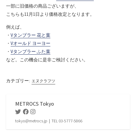
一部に旧価格の商品ございますが、
こちらも11月1日より価格改定となります。
例えば、
・
Vタンブラー 花と葉
・
Vオールド ヨーヨー
・
Vタンブラー ふた葉
など。この機会に是非ご検討ください。
カテゴリー:
エヌクラフツ
METROCS Tokyo
Twitter
Facebook
Instagram
tokyo@metrocs.jp｜TEL 03-5777-5866