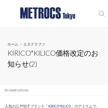
コ
ン
テ
検
索
ン
切
ツ
り
へ
替
え
ス
ホーム
>
エヌクラフツ
キ
ッ
KIRICO*KILICO価格改定のお
プ
知らせ(2)
公
2008年10月20日
開
日
人気の江戸切子ブランド
「KIRICO*KILICO」
のアイテムで、