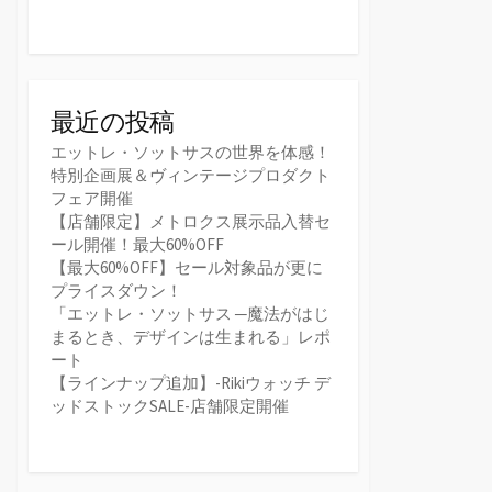
最近の投稿
エットレ・ソットサスの世界を体感！
特別企画展＆ヴィンテージプロダクト
フェア開催
【店舗限定】メトロクス展示品入替セ
ール開催！最大60%OFF
【最大60%OFF】セール対象品が更に
プライスダウン！
「エットレ・ソットサス ─魔法がはじ
まるとき、デザインは生まれる」レポ
ート
【ラインナップ追加】-Rikiウォッチ デ
ッドストックSALE-店舗限定開催