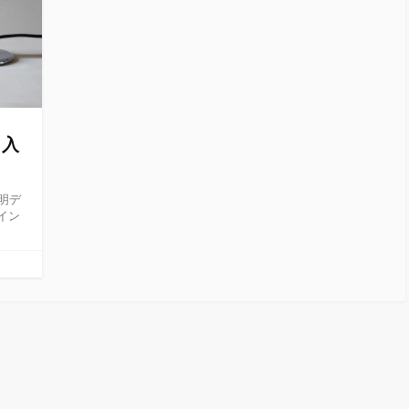
p 入
明デ
イン