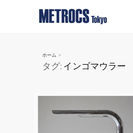
コ
ン
テ
ン
ツ
へ
ス
ホーム
>
キ
タグ:
インゴマウラー
ッ
プ