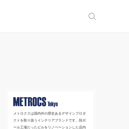
検
索
切
り
替
え
メトロクスは国内外の歴史あるデザインプロダ
クトを取り扱うインテリアブランドです。段ボ
ール工場だったビルをリノベーションした店内