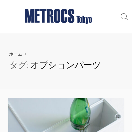
コ
ン
テ
検
索
ン
切
ツ
り
へ
替
え
ス
ホーム
>
キ
ッ
タグ:
オプションパーツ
プ