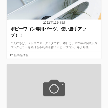
2022年11月8日
ボビーワゴン専用パーツ、使い勝手アッ
プ！！
こんにちは、メトロクス・タカダです。 本日は、1970年の発表以来
ロングセラーを続ける不朽の名作「ボビーワゴン」をより機...
カ
新商品情報
テ
ゴ
リ
ー