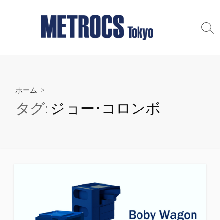
コ
ン
テ
検
索
ン
切
ツ
り
へ
替
え
ス
ホーム
>
キ
ッ
タグ:
ジョー･コロンボ
プ