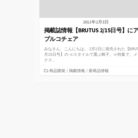
2011年2月3日
掲載誌情報【BRUTUS 2/15日号】に
プルコチェア
みなさん、こんにちは。 2月1日に発売された【BRUTU
月15日号】の ≪スタイルで選ぶ椅子。≫特集で、メ
クス...
カ
商品開発
/
掲載情報
/
新商品情報
テ
ゴ
リ
ー