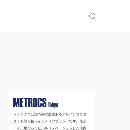
検
索
切
り
替
え
メトロクスは国内外の歴史あるデザインプロダ
クトを取り扱うインテリアブランドです。段ボ
ール工場だったビルをリノベーションした店内