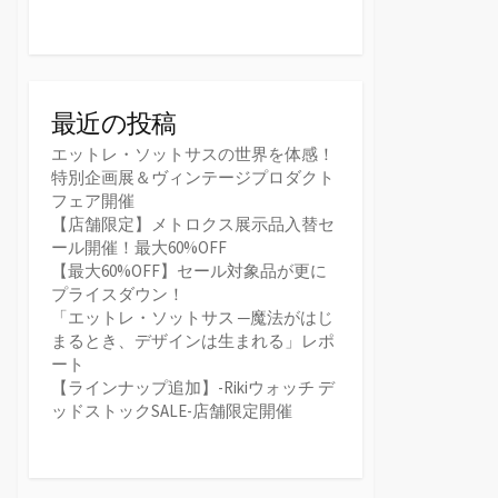
最近の投稿
エットレ・ソットサスの世界を体感！
特別企画展＆ヴィンテージプロダクト
フェア開催
【店舗限定】メトロクス展示品入替セ
ール開催！最大60%OFF
【最大60%OFF】セール対象品が更に
プライスダウン！
「エットレ・ソットサス ─魔法がはじ
まるとき、デザインは生まれる」レポ
ート
【ラインナップ追加】-Rikiウォッチ デ
ッドストックSALE-店舗限定開催