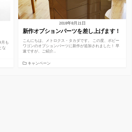
2018年8月21日
新作オプションパーツを差し上げます！
こんにちは、メトロクス・タカダです。 この度、ボビー
9月も
ワゴンのオプションパーツに新作が追加されました！ 早
とな
速ですが、ご紹介...
カ
キャンペーン
テ
ゴ
リ
ー