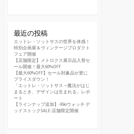
最近の投稿
エットレ・ソットサスの世界を体感！
特別企画展＆ヴィンテージプロダクト
フェア開催
【店舗限定】メトロクス展示品入替セ
ール開催！最大60%OFF
【最大60%OFF】セール対象品が更に
プライスダウン！
「エットレ・ソットサス ─魔法がはじ
まるとき、デザインは生まれる」レポ
ート
【ラインナップ追加】-Rikiウォッチ デ
ッドストックSALE-店舗限定開催