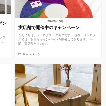
2020年10月5日
ゼン
実店舗で開催中のキャンペーン
こんにちは、メトロクス・タカダです。 現在、メトロク
ンラ
スでは、お得なキャンペーンを開催しております。 一
ンに
部、実店舗だけのお...
カ
キャンペーン
テ
ゴ
リ
ー