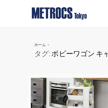
コ
ン
テ
ン
ツ
へ
ス
ホーム
>
キ
タグ:
ボビーワゴン キ
ッ
プ