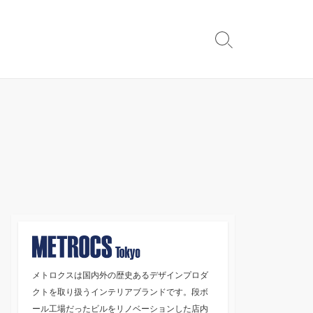
検
索
切
り
替
え
メトロクスは国内外の歴史あるデザインプロダ
クトを取り扱うインテリアブランドです。段ボ
ール工場だったビルをリノベーションした店内