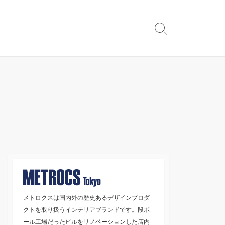
検
索
切
り
替
え
メトロクスは国内外の歴史あるデザインプロダ
クトを取り扱うインテリアブランドです。段ボ
ール工場だったビルをリノベーションした店内