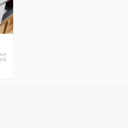
ルチ
集が入