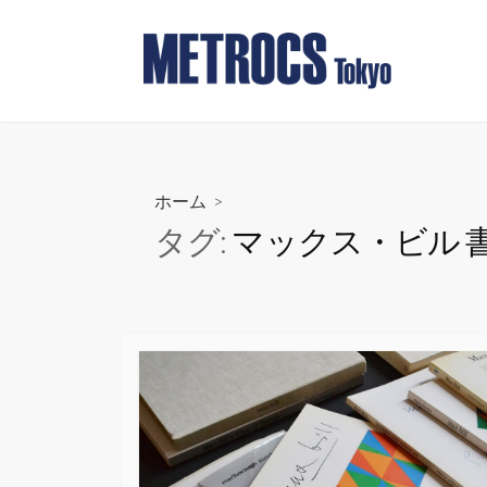
コ
ン
テ
ン
ツ
へ
ス
ホーム
>
キ
タグ:
マックス・ビル 
ッ
プ