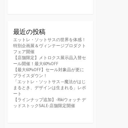
最近の投稿
エットレ・ソットサスの世界を体感！
特別企画展＆ヴィンテージプロダクト
フェア開催
【店舗限定】メトロクス展示品入替セ
ール開催！最大60%OFF
【最大60%OFF】セール対象品が更に
プライスダウン！
「エットレ・ソットサス ─魔法がはじ
まるとき、デザインは生まれる」レポ
ート
【ラインナップ追加】-Rikiウォッチ デ
ッドストックSALE-店舗限定開催