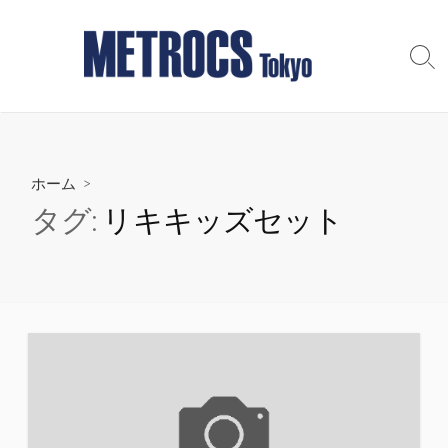
コ
ン
テ
検
索
ン
切
ツ
り
へ
替
え
ス
ホーム
>
キ
ッ
タグ:
リキキッズセット
プ