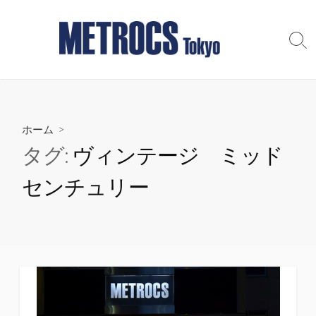
コ
ン
テ
検
索
ン
切
ツ
り
へ
替
え
ス
ホーム
>
キ
ッ
タグ:
ヴィンテージ ミッド
プ
センチュリー