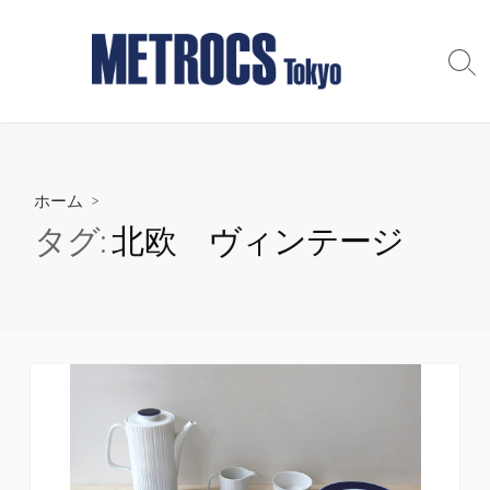
コ
ン
テ
検
索
ン
切
ツ
り
へ
替
え
ス
ホーム
>
キ
ッ
タグ:
北欧 ヴィンテージ
プ