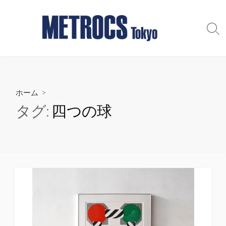
コ
ン
テ
検
索
ン
切
ツ
り
へ
替
え
ス
ホーム
>
キ
ッ
タグ:
四つの球
プ