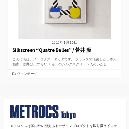
2020年1月10日
Silkscreen “Quatre Balles” / 菅井 汲
こんにちは、メトロクス・タカダです。 フランスで活躍した日本人
画家、菅井 汲（すがい くみ）のシルクスクリーン入荷いたし...
カ
ヴィンテージ
テ
ゴ
リ
ー
メトロクスは国内外の歴史あるデザインプロダクトを取り扱うインテ