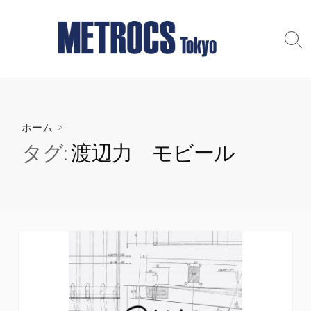
コ
ン
テ
検
索
ン
切
ツ
り
へ
替
え
ス
ホーム
>
キ
ッ
タグ:
渡辺力 モビール
プ