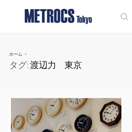
コ
ン
テ
検
索
ン
切
ツ
り
へ
替
え
ス
ホーム
>
キ
ッ
タグ:
渡辺力 東京
プ