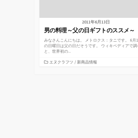
2011年6月13日
男の料理～父の日ギフトのススメ～
みなさんこんにちは。 メトロクス：タニです。 6月1
の日曜日は父の日だそうです。 ウィキペディアで調
と、世界初の...
カ
エヌクラフツ
/
新商品情報
テ
ゴ
リ
ー