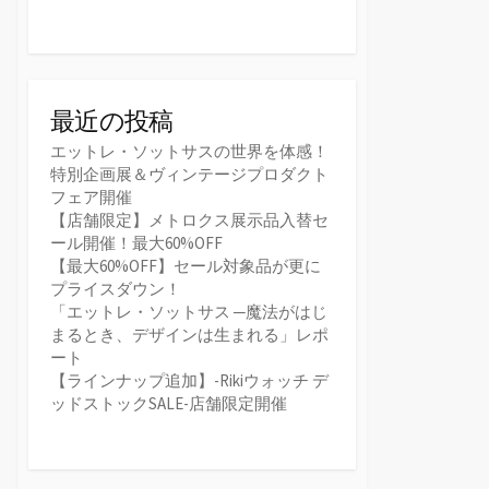
最近の投稿
エットレ・ソットサスの世界を体感！
特別企画展＆ヴィンテージプロダクト
フェア開催
【店舗限定】メトロクス展示品入替セ
ール開催！最大60%OFF
【最大60%OFF】セール対象品が更に
プライスダウン！
「エットレ・ソットサス ─魔法がはじ
まるとき、デザインは生まれる」レポ
ート
【ラインナップ追加】-Rikiウォッチ デ
ッドストックSALE-店舗限定開催