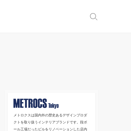
検
索
切
り
替
え
メトロクスは国内外の歴史あるデザインプロダ
クトを取り扱うインテリアブランドです。段ボ
ール工場だったビルをリノベーションした店内