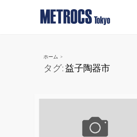
コ
ン
テ
ン
ツ
へ
ス
ホーム
>
キ
タグ:
益子陶器市
ッ
プ