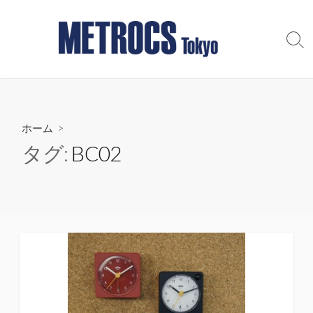
コ
ン
テ
検
索
ン
切
ツ
り
へ
替
え
ス
ホーム
>
キ
ッ
タグ:
BC02
プ