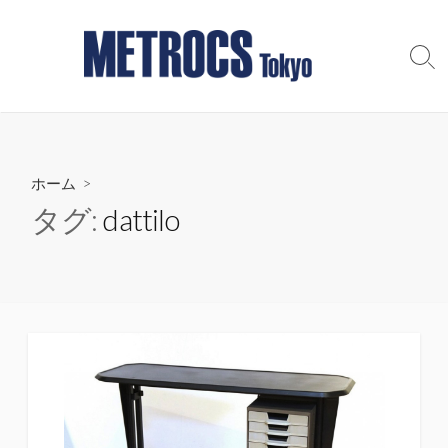
コ
ン
テ
検
索
ン
切
ツ
り
へ
替
え
ス
ホーム
>
キ
ッ
タグ:
dattilo
プ