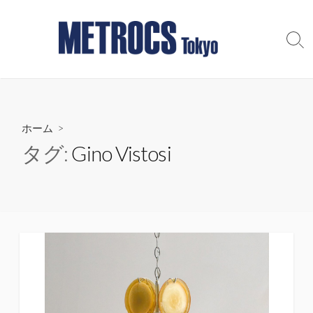
コ
ン
テ
検
索
ン
切
ツ
り
へ
替
え
ス
ホーム
>
キ
ッ
タグ:
Gino Vistosi
プ