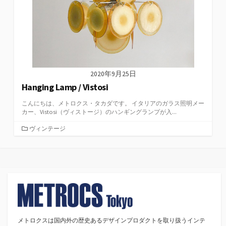
2020年9月25日
Hanging Lamp / Vistosi
こんにちは、メトロクス・タカダです。 イタリアのガラス照明メー
カー、Vistosi（ヴィストージ）のハンギングランプが入...
カ
ヴィンテージ
テ
ゴ
リ
ー
メトロクスは国内外の歴史あるデザインプロダクトを取り扱うインテ