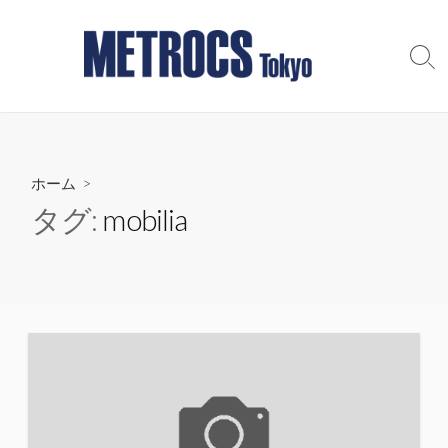
コ
ン
テ
検
索
ン
切
ツ
り
へ
替
え
ス
ホーム
>
キ
ッ
タグ:
mobilia
プ