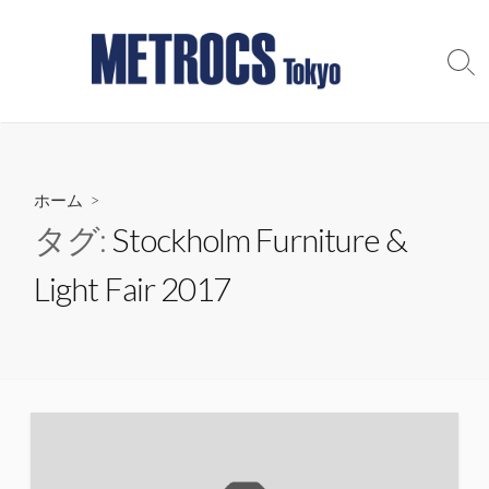
コ
ン
テ
検
索
ン
切
ツ
り
へ
替
え
ス
ホーム
>
キ
ッ
タグ:
Stockholm Furniture &
プ
Light Fair 2017