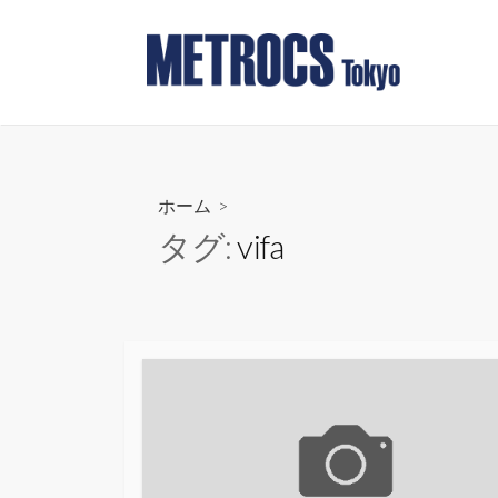
コ
ン
テ
ン
ツ
へ
ス
ホーム
>
キ
タグ:
vifa
ッ
プ