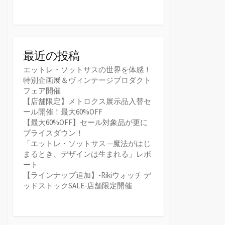
最近の投稿
エットレ・ソットサスの世界を体感！
特別企画展＆ヴィンテージプロダクト
フェア開催
【店舗限定】メトロクス展示品入替セ
ール開催！最大60%OFF
【最大60%OFF】セール対象品が更に
プライスダウン！
「エットレ・ソットサス ─魔法がはじ
まるとき、デザインは生まれる」レポ
ート
【ラインナップ追加】-Rikiウォッチ デ
ッドストックSALE-店舗限定開催