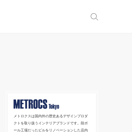
検
索
切
り
替
え
メトロクスは国内外の歴史あるデザインプロダ
クトを取り扱うインテリアブランドです。段ボ
ール工場だったビルをリノベーションした店内