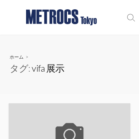
コ
ン
テ
検
索
ン
切
ツ
り
へ
替
え
ス
ホーム
>
キ
ッ
タグ:
vifa 展示
プ