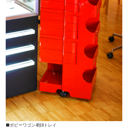
■ボビーワゴン4段8トレイ