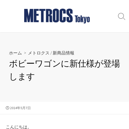
コ
ン
テ
検
索
ン
切
ツ
り
へ
替
え
ス
ホーム
>
メトロクス
/
新商品情報
キ
ッ
ボビーワゴンに新仕様が登場
プ
します
公
2014年5月7日
開
日
こんにちは。