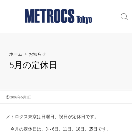
コ
ン
テ
検
索
ン
切
ツ
り
へ
替
え
ス
ホーム
>
お知らせ
キ
ッ
5月の定休日
プ
公
2008年5月1日
開
日
メトロクス東京は日曜日、祝日が定休日です。
今月の定休日は、3～6日、11日、18日、25日です。